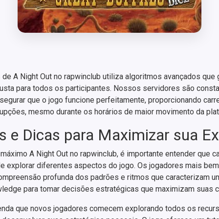
s de A Night Out no rapwinclub utiliza algoritmos avançados qu
 justa para todos os participantes. Nossos servidores são cons
segurar que o jogo funcione perfeitamente, proporcionando car
upções, mesmo durante os horários de maior movimento da plat
s e Dicas para Maximizar sua Ex
o máximo A Night Out no rapwinclub, é importante entender que 
de explorar diferentes aspectos do jogo. Os jogadores mais be
preensão profunda dos padrões e ritmos que caracterizam uma
wledge para tomar decisões estratégicas que maximizam suas 
enda que novos jogadores comecem explorando todos os recur