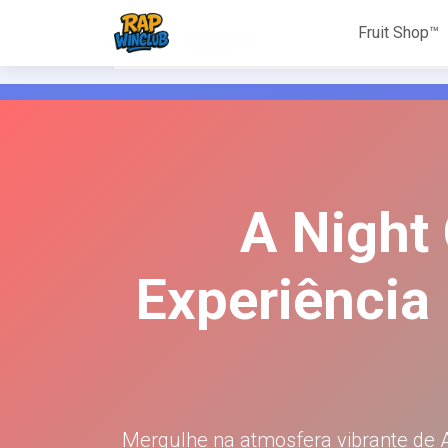
Fruit Shop™
Home
A Night Out
A Night 
Experiência
Mergulhe na atmosfera vibrante de A