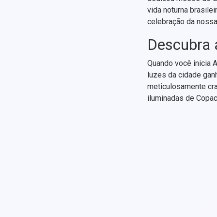
vida noturna brasile
celebração da nossa 
Descubra 
Quando você inicia 
luzes da cidade gan
meticulosamente cra
iluminadas de Copaca