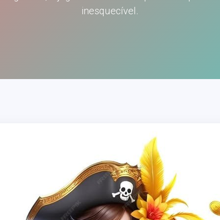
inesquecível.