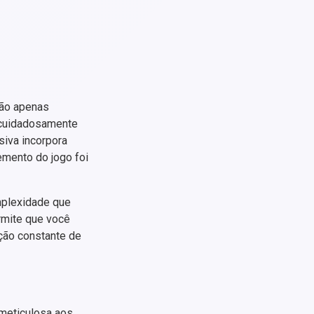
não apenas
 cuidadosamente
siva incorpora
emento do jogo foi
mplexidade que
rmite que você
ção constante de
 meticulosa aos