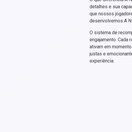
detalhes e sua capa
que nossos jogadore
desenvolvemos A Nig
O sistema de recomp
engajamento. Cada r
ativam em momentos 
justas e emocionant
experiência.