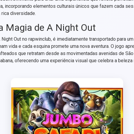
ira, incorporando elementos culturais únicos que fazem cada se
rica diversidade.
a Magia de A Night Out
A Night Out no rapwinclub, é imediatamente transportado para u
ham vida e cada esquina promete uma nova aventura. O jogo apr
fteados que retratam desde as movimentadas avenidas de São 
bana, oferecendo uma experiência visual que celebra a beleza n